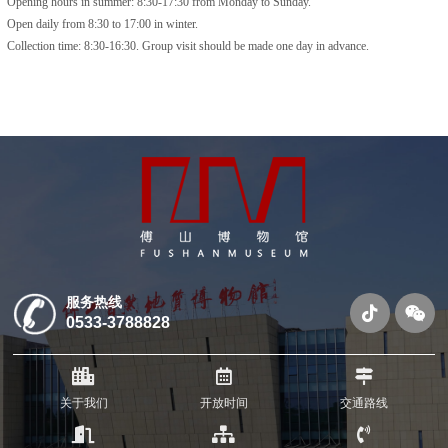
Opening hours in summer: 8:30-17:30 from Monday to Sunday.
Open daily from 8:30 to 17:00 in winter.
Collection time: 8:30-16:30. Group visit should be made one day in advance.
服务热线
0533-3788828
关于我们
开放时间
交通路线